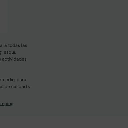
ara todas las
, esquí,
s actividades
ermedio, para
os de calidad y
amping