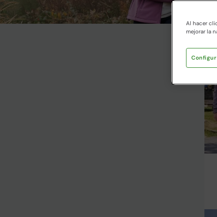
Al hacer cli
mejorar la n
Configur