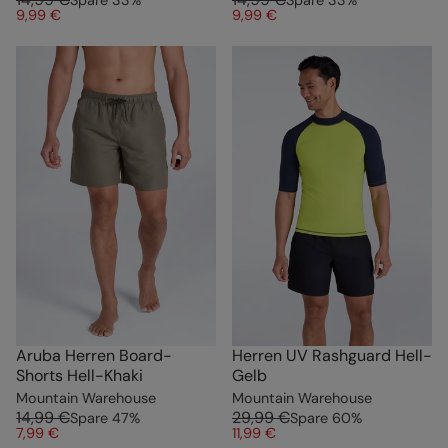
Spare
33
%
Spare
33
%
9,99 €
9,99 €
Aruba Herren Board-
Herren UV Rashguard Hell-
Shorts Hell-Khaki
Gelb
Mountain Warehouse
Mountain Warehouse
14,99 €
29,99 €
Spare
47
%
Spare
60
%
7,99 €
11,99 €