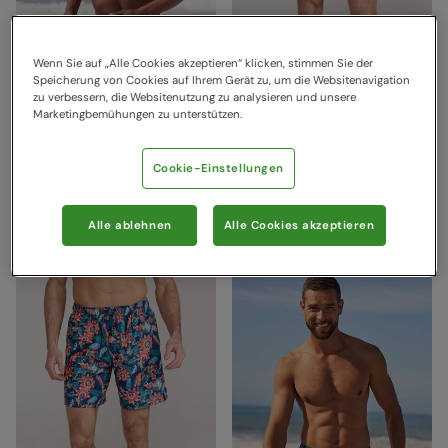
Wenn Sie auf „Alle Cookies akzeptieren“ klicken, stimmen Sie der
Speicherung von Cookies auf Ihrem Gerät zu, um die Websitenavigation
zu verbessern, die Websitenutzung zu analysieren und unsere
Marketingbemühungen zu unterstützen.
Aruba Herren-Badeshorts
Aruba Herren-Badeshorts
Cookie-Einstellungen
- Gemustert Dunkel Blau
- Gemustert Dunkel Grün
Mountain Warehouse
Mountain Warehouse
14,99 €
14,99 €
Spare
60
%
Spare
60
%
Alle ablehnen
Alle Cookies akzeptieren
5,99 €
5,99 €