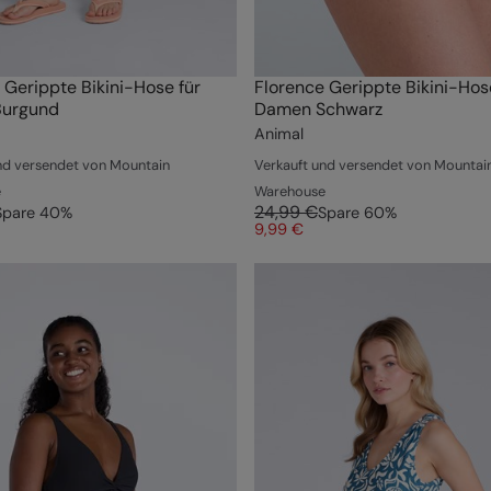
 Gerippte Bikini-Hose für
Florence Gerippte Bikini-Hos
urgund
Damen Schwarz
Animal
nd versendet von Mountain
Verkauft und versendet von Mountai
e
Warehouse
24,99 €
Spare
40
%
Spare
60
%
9,99 €