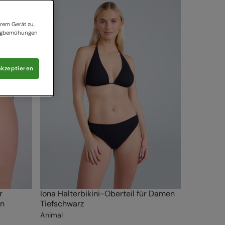
rem Gerät zu,
tingbemühungen
akzeptieren
r
Iona Halterbikini-Oberteil für Damen
in
Tiefschwarz
Animal