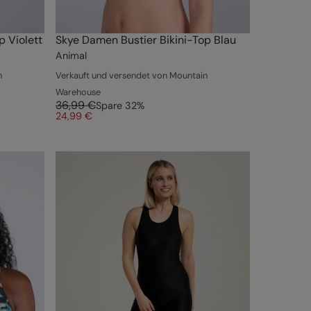
p Violett
Skye Damen Bustier Bikini-Top Blau
Animal
n
Verkauft und versendet von Mountain
Warehouse
36,99 €
Spare
32
%
24,99 €