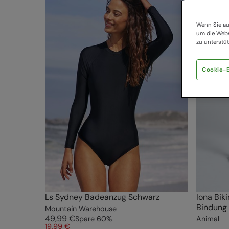
Wenn Sie au
um die Webs
zu unterstüt
Cookie-E
Ls Sydney Badeanzug Schwarz
Iona Bik
Bindung 
Mountain Warehouse
49,99 €
Spare
60
%
Animal
19,99 €