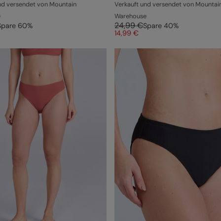
nd versendet von Mountain
Verkauft und versendet von Mountai
e
Warehouse
24,99 €
Spare
60
%
Spare
40
%
14,99 €