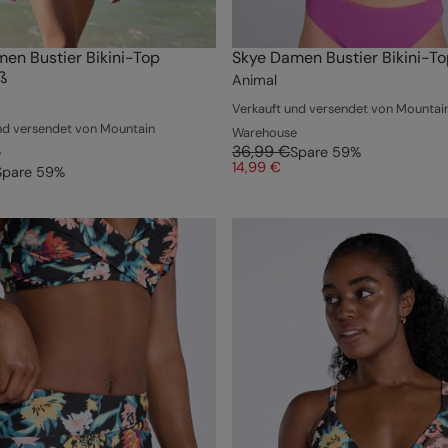
en Bustier Bikini-Top
Skye Damen Bustier Bikini-To
ß
Animal
Verkauft und versendet von Mountai
nd versendet von Mountain
Warehouse
36,99 €
Spare
59
%
e
14,99 €
Spare
59
%