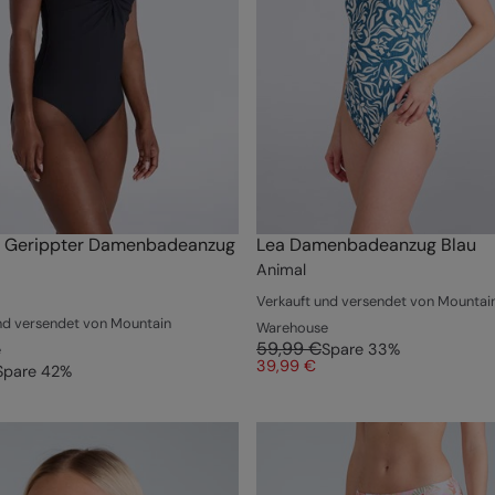
e Gerippter Damenbadeanzug
Lea Damenbadeanzug Blau
Animal
Verkauft und versendet von Mountai
nd versendet von Mountain
Warehouse
59,99 €
Spare
33
%
e
39,99 €
Spare
42
%