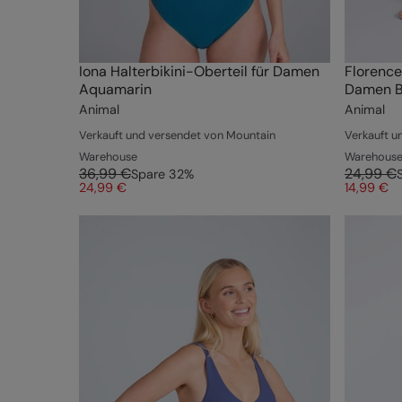
Iona Halterbikini-Oberteil für Damen
Florence
Aquamarin
Damen B
Animal
Animal
Verkauft und versendet von Mountain
Verkauft u
Warehouse
Warehous
36,99 €
24,99 €
Spare
32
%
24,99 €
14,99 €