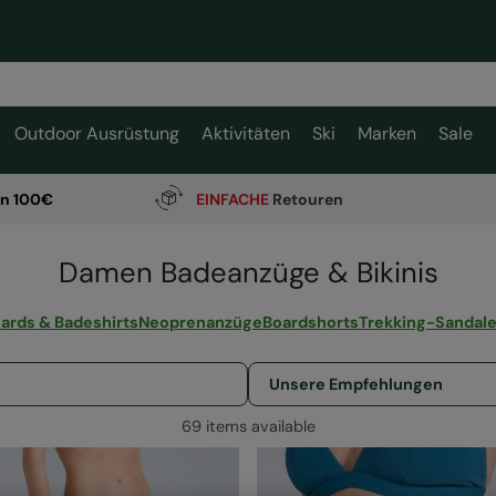
Outdoor Ausrüstung
Aktivitäten
Ski
Marken
Sale
on 100€
EINFACHE
Retouren
Damen Badeanzüge & Bikinis
ards & Badeshirts
Neoprenanzüge
Boardshorts
Trekking-Sandale
69 items available