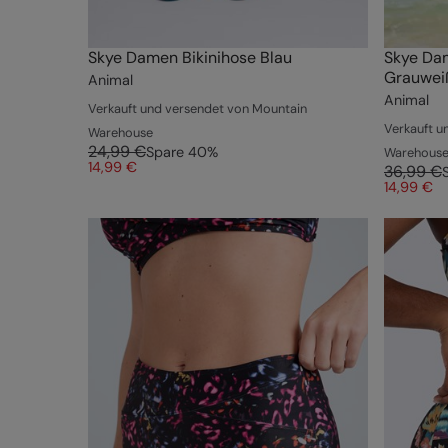
Skye Damen Bikinihose Blau
Skye Dam
Grauwei
Animal
Animal
Verkauft und versendet von Mountain
Verkauft u
Warehouse
24,99 €
Spare
40
%
Warehous
14,99 €
36,99 €
14,99 €