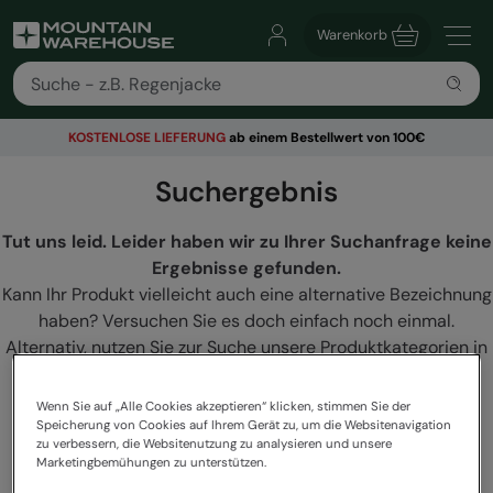
Warenkorb
KOSTENLOSE
LIEFERUNG
ab einem Bestellwert von 100€
Suchergebnis
Tut uns leid. Leider haben wir zu Ihrer Suchanfrage keine
Ergebnisse gefunden.
Kann Ihr Produkt vielleicht auch eine alternative Bezeichnung
haben? Versuchen Sie es doch einfach noch einmal.
Alternativ, nutzen Sie zur Suche unsere Produktkategorien in
unserem Navigationsmenü.
Wenn Sie auf „Alle Cookies akzeptieren“ klicken, stimmen Sie der
Speicherung von Cookies auf Ihrem Gerät zu, um die Websitenavigation
zu verbessern, die Websitenutzung zu analysieren und unsere
Marketingbemühungen zu unterstützen.