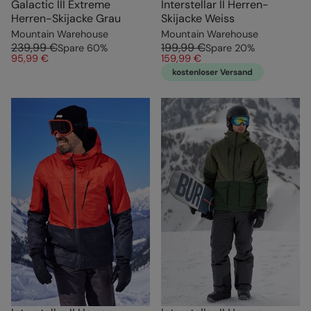
Galactic III Extreme
Interstellar II Herren-
Herren-Skijacke Grau
Skijacke Weiss
Mountain Warehouse
Mountain Warehouse
239,99 €
199,99 €
Spare
60
%
Spare
20
%
95,99 €
159,99 €
kostenloser Versand