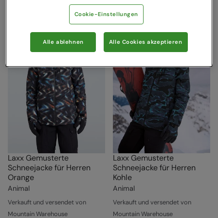
Cookie-Einstellungen
Alle ablehnen
Alle Cookies akzeptieren
Laxx Gemusterte
Laxx Gemusterte
Schneejacke für Herren
Schneejacke für Herren
Orange
Kohle
Animal
Animal
Verkauft und versendet von
Verkauft und versendet von
Mountain Warehouse
Mountain Warehouse