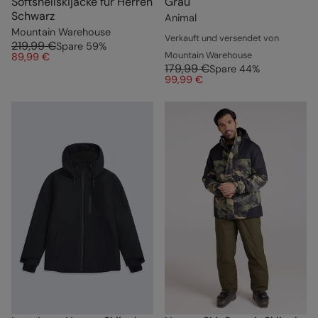
Softshellskijacke für Herren
Grau
Schwarz
Animal
Mountain Warehouse
Verkauft und versendet von
219,99 €
Spare
59
%
Mountain Warehouse
89,99 €
179,99 €
Spare
44
%
99,99 €