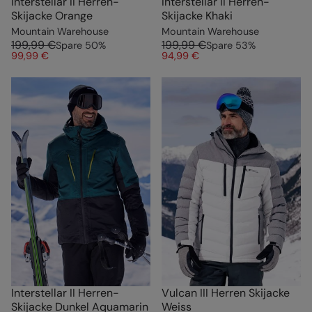
Interstellar II Herren-
Interstellar II Herren-
Skijacke Orange
Skijacke Khaki
Mountain Warehouse
Mountain Warehouse
199,99 €
199,99 €
Spare
50
%
Spare
53
%
99,99 €
94,99 €
Interstellar II Herren-
Vulcan III Herren Skijacke
Skijacke Dunkel Aquamarin
Weiss