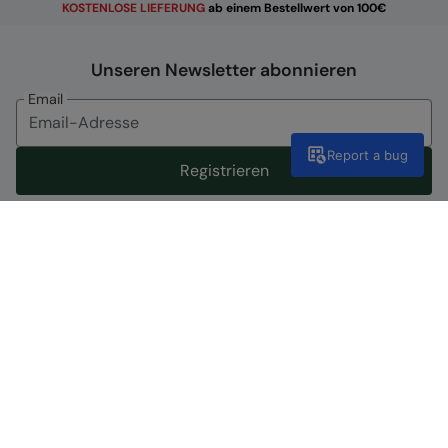
KOSTENLOSE
LIEFERUNG
ab einem Bestellwert von 100€
Unseren Newsletter abonnieren
Email
Report a bug
Registrieren
Mit der Anmeldung für E-Mails von Mountain Warehouse
stimmen Sie zu, Angebote und Benachrichtigungen über
unsere Produkte zu erhalten. Sie können sich problemlos
wieder abmelden, indem Sie den Link am Ende der E-Mail
klicken oder Ihre Kontoeinstellungen aktualisieren.
Store finden
Zum Store Locator