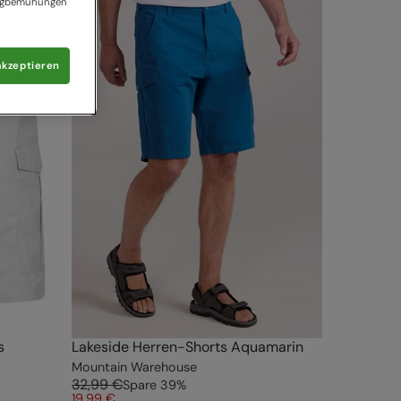
tingbemühungen
akzeptieren
s
Lakeside Herren-Shorts Aquamarin
Mountain Warehouse
32,99 €
Spare
39
%
19,99 €