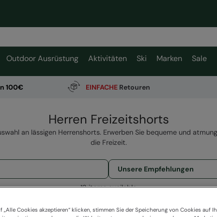
Outdoor Ausrüstung
Aktivitäten
Ski
Marken
Sale
on 100€
EINFACHE
Retouren
Herren Freizeitshorts
uswahl an lässigen Herrenshorts. Erwerben Sie bequeme und atmungs
die Freizeit.
13 items available
f „Alle Cookies akzeptieren“ klicken, stimmen Sie der Speicherung von Cookies auf Ih