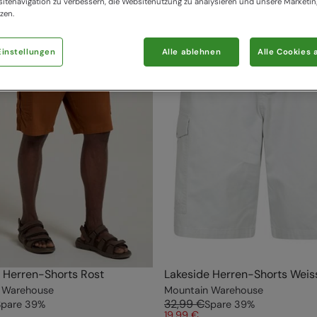
itenavigation zu verbessern, die Websitenutzung zu analysieren und unsere Marke
zen.
instellungen
Alle ablehnen
Alle Cookies 
 Herren-Shorts Rost
Lakeside Herren-Shorts Weis
 Warehouse
Mountain Warehouse
32,99 €
Spare
39
%
Spare
39
%
19,99 €