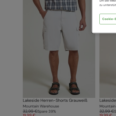
um die Webs
zu unterstüt
Cookie-E
Lakeside Herren-Shorts Grauweiß
Lakeside
Mountain Warehouse
Mountain
32,99 €
32,99 €
Spare
39
%
19,99 €
19,99 €